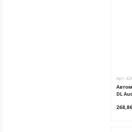
Арт: 42
Автом
DL Aud
268,8