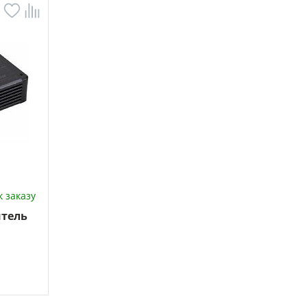
 заказу
тель