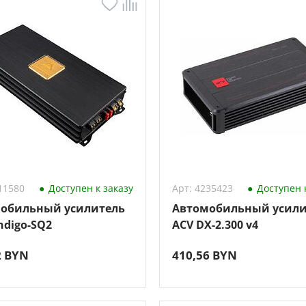
11580
Доступен к заказу
Арт: 4235423
Доступен к
обильный усилитель
Автомобильный усили
ndigo-SQ2
ACV DX-2.300 v4
2 BYN
410,56 BYN