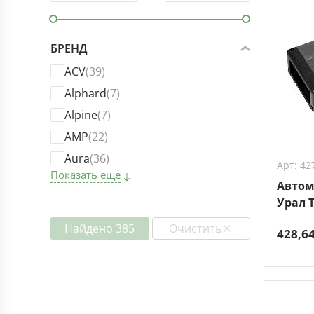
БРЕНД
ACV
(39)
Alphard
(7)
Alpine
(7)
AMP
(22)
Aura
(36)
Арт: 42
Показать еще
Автом
Урал T
Найдено 385
Очистить
428,6