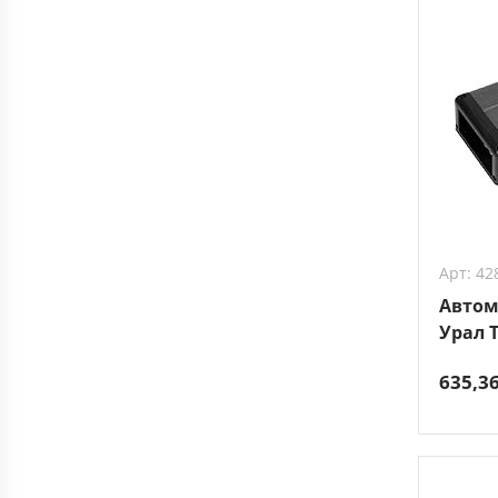
Арт: 42
Автом
Урал T
635,3