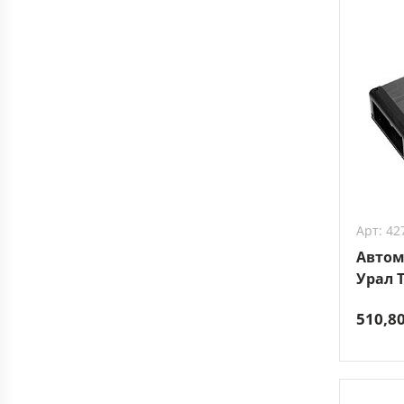
Арт: 42
Автом
Урал T
510,8