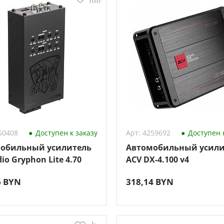
60408
Доступен к заказу
Арт: 4259692
Доступен к
обильный усилитель
Автомобильный усили
io Gryphon Lite 4.70
ACV DX-4.100 v4
6 BYN
318,14 BYN