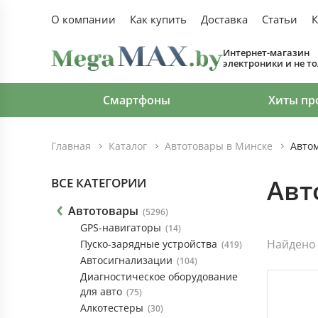
О компании
Как купить
Доставка
Статьи
К
Интернет-магазин
электроники и не т
Смартфоны
Хиты пр
Главная
Каталог
Автотовары в Минске
Авто
Авт
ВСЕ КАТЕГОРИИ
Автотовары
(5296)
GPS-навигаторы
(14)
Найдено 
Пуско-зарядные устройства
(419)
Автосигнализации
(104)
Диагностическое оборудование
для авто
(75)
Алкотестеры
(30)