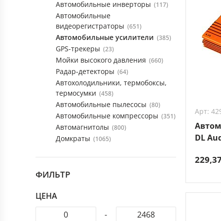
Автомобильные инверторы
(117)
Автомобильные
видеорегистраторы
(651)
Автомобильные усилители
(385)
GPS-трекеры
(23)
Мойки высокого давления
(660)
Радар-детекторы
(64)
Автохолодильники, термобоксы,
термосумки
(458)
Автомобильные пылесосы
(80)
Арт: 42
Автомобильные компрессоры
(351)
Автом
Автомагнитолы
(800)
DL Aud
Домкраты
(1065)
229,3
ФИЛЬТР
ЦЕНА
-