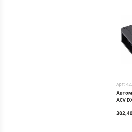
Арт: 42
Автом
ACV DX
302,4