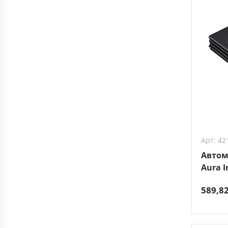
Арт: 42
Автом
Aura I
589,8