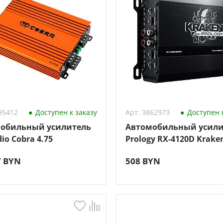
95412
Доступен к заказу
Арт: 3862973
Доступен к
обильный усилитель
Автомобильный усили
io Cobra 4.75
Prology RX-4120D Krake
7 BYN
508 BYN