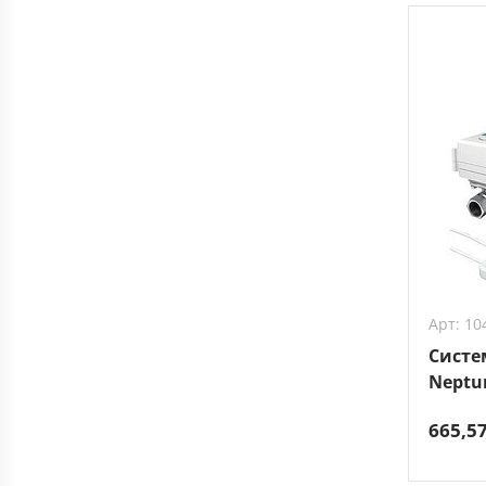
Арт: 10
Систе
Neptun
665,5