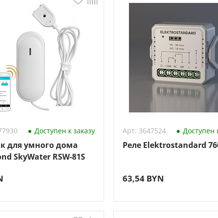
77930
Доступен к заказу
Арт: 3647524
Доступен к
к для умного дома
Реле Elektrostandard 76
nd SkyWater RSW-81S
N
63,54 BYN