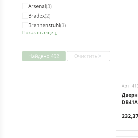
Arsenal
(3)
Bradex
(2)
Brennenstuhl
(3)
Показать еще
Найдено 492
Очистить
Арт: 41
Дверн
DB41
232,3