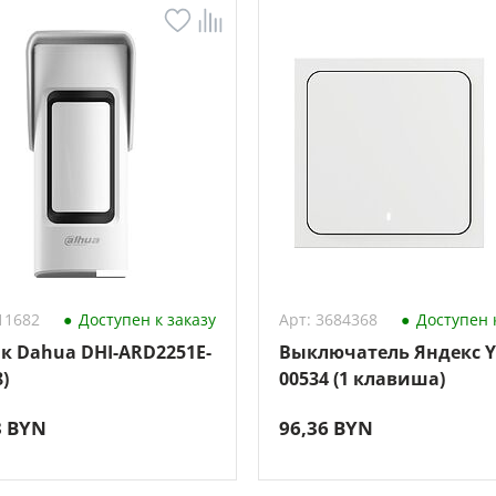
11682
Доступен к заказу
Арт: 3684368
Доступен к
к Dahua DHI-ARD2251E-
Выключатель Яндекс 
)
00534 (1 клавиша)
3 BYN
96,36 BYN