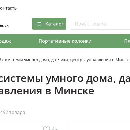
онтакты
Каталог
олько
одаж
Портативные колонки
П
Экосистемы умного дома, датчики, центры управления в Минск
системы умного дома, д
авления в Минске
492 товара