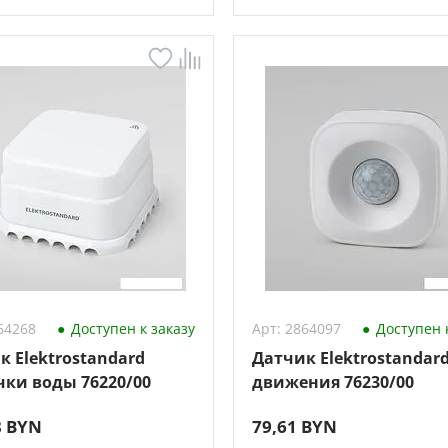
64268
Доступен к заказу
Арт: 2864097
Доступен к
к Elektrostandard
Датчик Elektrostandar
чки воды 76220/00
движения 76230/00
8 BYN
79,61 BYN