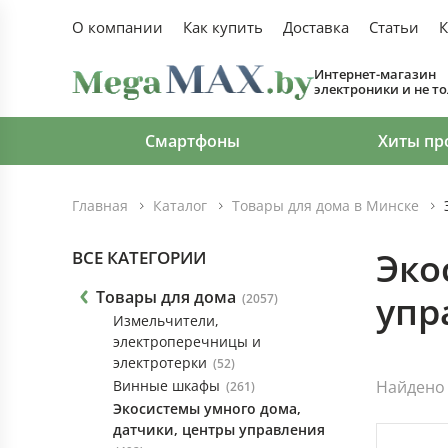
О компании
Как купить
Доставка
Статьи
К
Интернет-магазин
электроники и не т
Смартфоны
Хиты пр
Главная
Каталог
Товары для дома в Минске
Эко
ВСЕ КАТЕГОРИИ
Товары для дома
упр
(2057)
Измельчители,
электроперечницы и
электротерки
(52)
Винные шкафы
Найдено 
(261)
Экосистемы умного дома,
датчики, центры управления