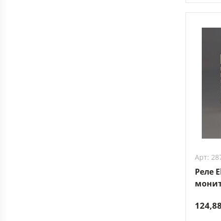
Арт: 28
Реле E
мони
энерг
124,8