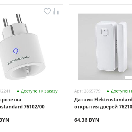
92241
Доступен к заказу
Арт: 2865779
Доступен к
 розетка
Датчик Elektrostandar
ostandard 76102/00
открытия дверей 76210
 BYN
64,36 BYN