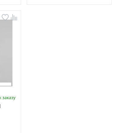
 заказу
d