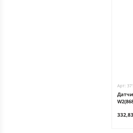
Арт: 37
Датчи
W2(868
332,8