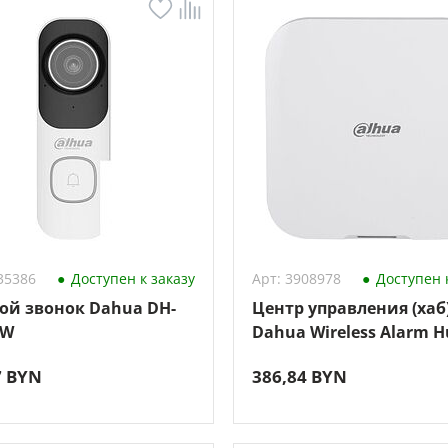
35386
Доступен к заказу
Арт: 3908978
Доступен к
ой звонок Dahua DH-
Центр управления (хаб
AW
Dahua Wireless Alarm H
DHI-ARC3800H-W2(868)
7 BYN
386,84 BYN