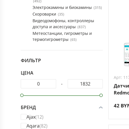
(492)
Электрокамины и биокамины
(315)
Скороварки
(35)
Видеодомофоны, контроллеры
доступа и аксессуары
(837)
Метеостанции, гигрометры и
термогигрометры
(65)
ФИЛЬТР
ЦЕНА
Арт: 11
-
Датчи
Redmo
42 BY
БРЕНД
Ajax
(12)
Aqara
(82)