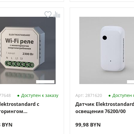
77648
Доступен к заказу
Арт: 2871620
Доступен к
lektrostandard с
Датчик Elektrostandar
торингом
освещения 76200/00
опотребления 76009/00
8 BYN
99,98 BYN