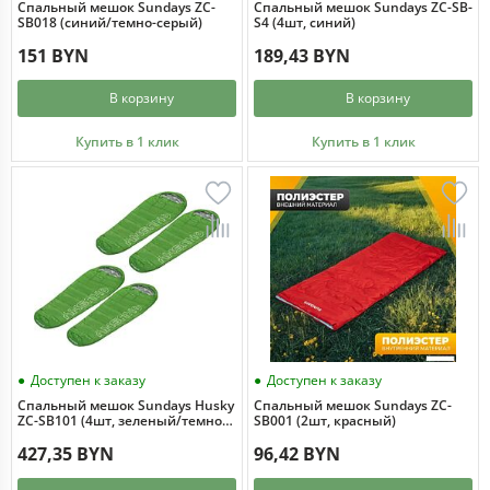
Спальный мешок Sundays ZC-
Спальный мешок Sundays ZC-SB-
SB018 (синий/темно-серый)
S4 (4шт, синий)
151 BYN
189,43 BYN
В корзину
В корзину
Купить в 1 клик
Купить в 1 клик
Доступен к заказу
Доступен к заказу
Спальный мешок Sundays Husky
Спальный мешок Sundays ZC-
ZC-SB101 (4шт, зеленый/темно-
SB001 (2шт, красный)
синий)
427,35 BYN
96,42 BYN