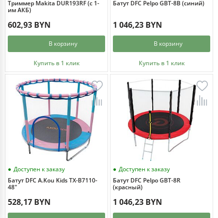
Триммер Makita DUR193RF (с 1-
Батут DFC Pelpo GBT-8B (синий)
им АКБ)
602,93 BYN
1 046,23 BYN
В корзину
В корзину
Купить в 1 клик
Купить в 1 клик
Доступен к заказу
Доступен к заказу
Батут DFC A.Kou Kids TX-B7110-
Батут DFC Pelpo GBT-8R
48"
(красный)
528,17 BYN
1 046,23 BYN