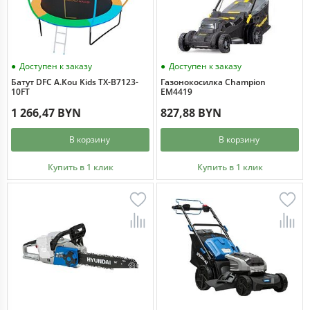
Доступен к заказу
Доступен к заказу
Батут DFC A.Kou Kids TX-B7123-
Газонокосилка Champion
10FT
EM4419
1 266,47 BYN
827,88 BYN
В корзину
В корзину
Купить в 1 клик
Купить в 1 клик