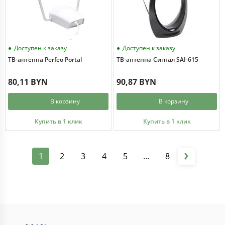
Доступен к заказу
Доступен к заказу
ТВ-антенна Perfeo Portal
ТВ-антенна Сигнал SAI-615
80,11 BYN
90,87 BYN
В корзину
В корзину
Купить в 1 клик
Купить в 1 клик
1
2
3
4
5
...
8