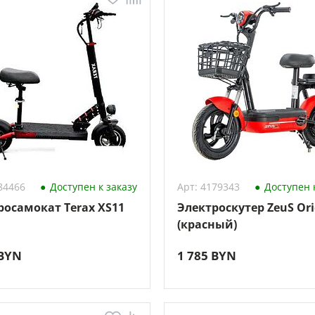
84466
Доступен к заказу
Арт: 4179343
Доступен к
росамокат Terax XS11
Электроскутер ZeuS Or
(красный)
 BYN
1 785 BYN