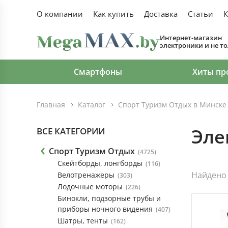
О компании
Как купить
Доставка
Статьи
К
Интернет-магазин
электроники и не т
Смартфоны
Хиты пр
Главная
Каталог
Спорт Туризм Отдых в Минске
Эле
ВСЕ КАТЕГОРИИ
Спорт Туризм Отдых
(4725)
Скейтборды, лонгборды
(116)
Найдено 
Велотренажеры
(303)
Лодочные моторы
(226)
Бинокли, подзорные трубы и
приборы ночного видения
(407)
Шатры, тенты
(162)