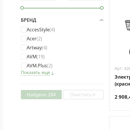
БРЕНД
AccesStyle
(4)
Acer
(2)
Artway
(4)
AVM
(19)
AVM.Plus
(2)
Арт: 42
Показать еще
Элект
(крас
Найдено 284
Очистить
2 908