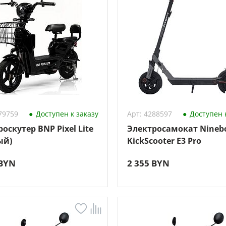
79759
Доступен к заказу
Арт: 4288597
Доступен к
оскутер BNP Pixel Lite
Электросамокат Nineb
ый)
KickScooter E3 Pro
 BYN
2 355 BYN