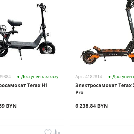
89384
Доступен к заказу
Арт: 4182814
Доступен к
росамокат Terax H1
Электросамокат Terax 
Pro
,69 BYN
6 238,84 BYN