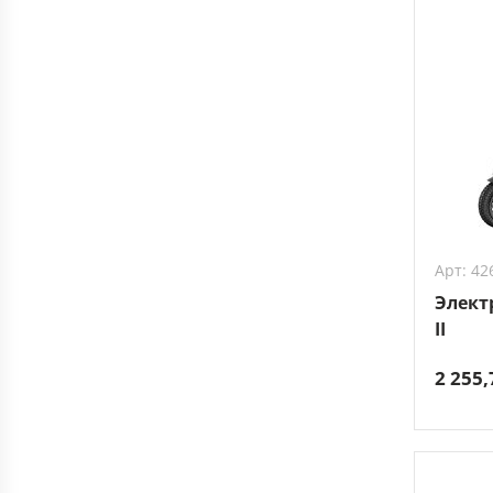
Арт: 42
Элект
II
2 255