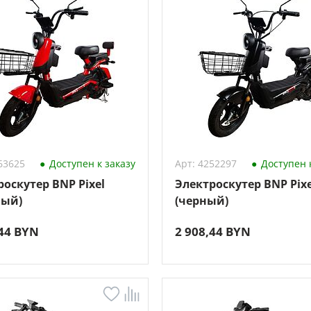
63625
Доступен к заказу
Арт: 4252297
Доступен к
роскутер BNP Pixel
Электроскутер BNP Pixe
ный)
(черный)
,44 BYN
2 908,44 BYN