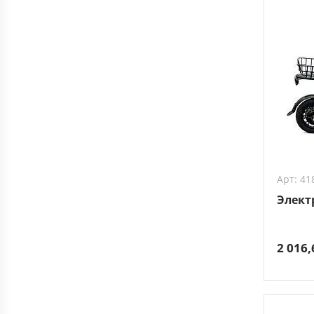
Арт: 41
Элект
2 016