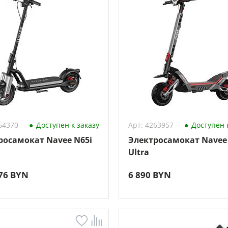
64370
Доступен к заказу
Арт: 4263957
Доступен к
росамокат Navee N65i
Электросамокат Navee
Ultra
,76 BYN
6 890 BYN