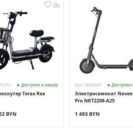
76172
Доступен к заказу
Арт: 3846547
Доступен к
роскутер Terax Rex
Электросамокат Navee
Pro NKT2208-A25
,22 BYN
1 493 BYN