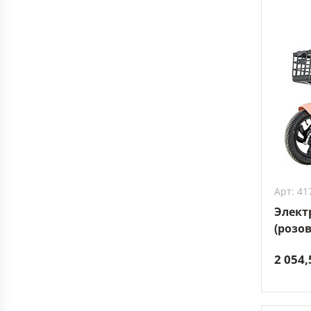
Арт: 41
Элект
(розо
2 054