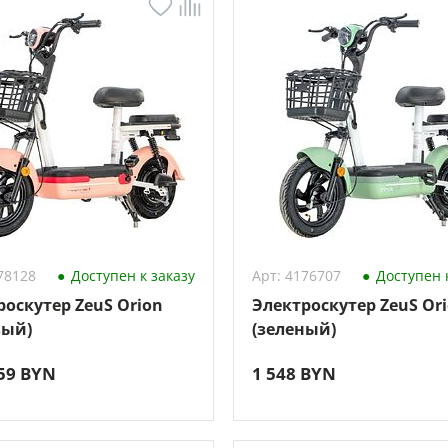
78128
Доступен к заказу
Арт: 4176707
Доступен к
роскутер ZeuS Orion
Электроскутер ZeuS Or
вый)
(зеленый)
,59 BYN
1 548 BYN