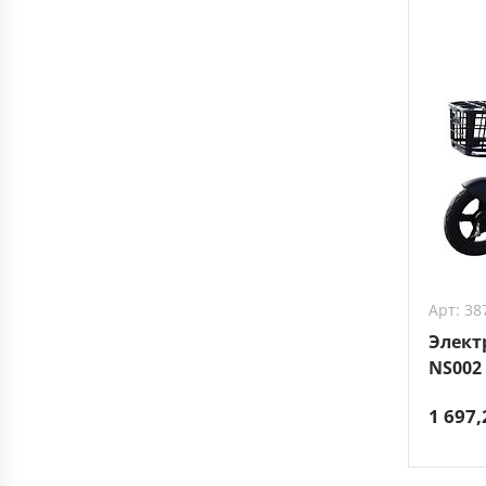
Арт: 38
Элект
NS002
1 697