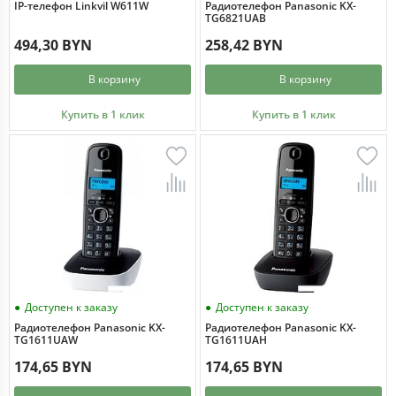
IP-телефон Linkvil W611W
Радиотелефон Panasonic KX-
TG6821UAB
494,30 BYN
258,42 BYN
В корзину
В корзину
Купить в 1 клик
Купить в 1 клик
Доступен к заказу
Доступен к заказу
Радиотелефон Panasonic KX-
Радиотелефон Panasonic KX-
TG1611UAW
TG1611UAH
174,65 BYN
174,65 BYN