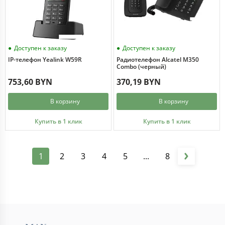
Доступен к заказу
Доступен к заказу
IP-телефон Yealink W59R
Радиотелефон Alcatel M350
Combo (черный)
753,60 BYN
370,19 BYN
В корзину
В корзину
Купить в 1 клик
Купить в 1 клик
1
2
3
4
5
...
8