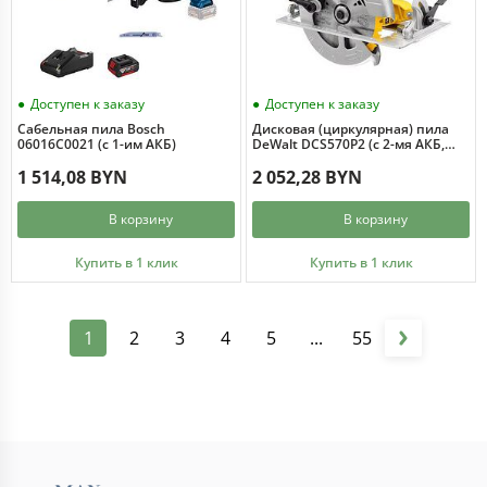
Доступен к заказу
Доступен к заказу
Сабельная пила Bosch
Дисковая (циркулярная) пила
06016C0021 (с 1-им АКБ)
DeWalt DCS570P2 (с 2-мя АКБ,
кейс)
1 514,08 BYN
2 052,28 BYN
В корзину
В корзину
Купить в 1 клик
Купить в 1 клик
1
2
3
4
5
...
55