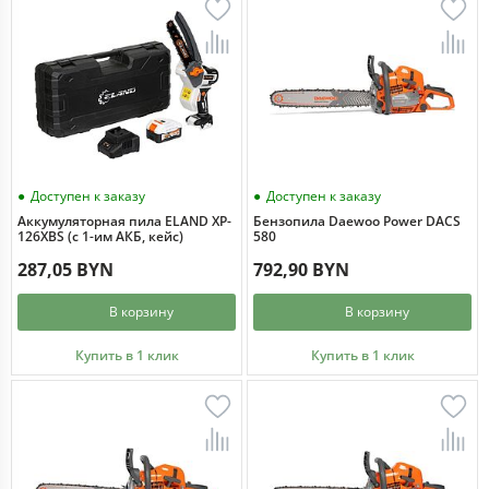
Доступен к заказу
Доступен к заказу
Аккумуляторная пила ELAND XP-
Бензопила Daewoo Power DACS
126XBS (с 1-им АКБ, кейс)
580
287,05 BYN
792,90 BYN
В корзину
В корзину
Купить в 1 клик
Купить в 1 клик