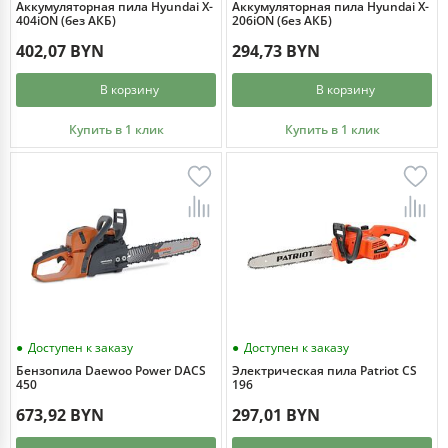
Аккумуляторная пила Hyundai X-
Аккумуляторная пила Hyundai X-
404iON (без АКБ)
206iON (без АКБ)
402,07 BYN
294,73 BYN
В корзину
В корзину
Купить в 1 клик
Купить в 1 клик
Доступен к заказу
Доступен к заказу
Бензопила Daewoo Power DACS
Электрическая пила Patriot СS
450
196
673,92 BYN
297,01 BYN