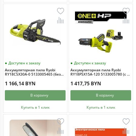
Доступен к заказу
Доступен к заказу
Аккумуляторная пила Ryobi
Аккумуляторная пила Ryobi
RY18CSX30A-0 5133005465 (без
RY18PSX15A-120 5133005780 (с 1-
АКБ)
им АКБ)
1 166,14 BYN
1 417,75 BYN
В корзину
В корзину
Купить в 1 клик
Купить в 1 клик