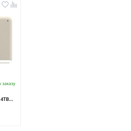
 заказу
 4TB
ый)