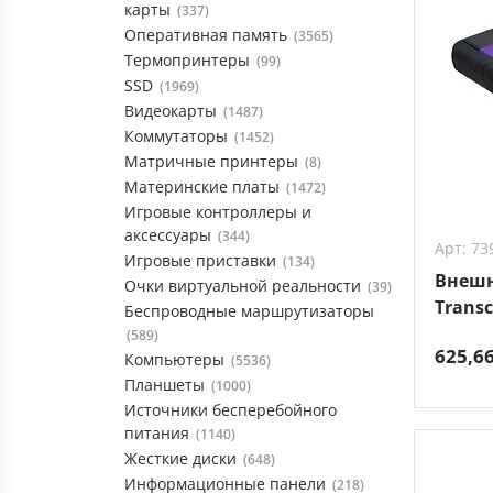
карты
(337)
Оперативная память
(3565)
Термопринтеры
(99)
SSD
(1969)
Видеокарты
(1487)
Коммутаторы
(1452)
Матричные принтеры
(8)
Материнские платы
(1472)
Игровые контроллеры и
аксессуары
(344)
Арт: 73
Игровые приставки
(134)
Внешн
Очки виртуальной реальности
(39)
Transc
Беспроводные маршрутизаторы
(TS2TS
(589)
625,6
Компьютеры
(5536)
Планшеты
(1000)
Источники бесперебойного
питания
(1140)
Жесткие диски
(648)
Информационные панели
(218)