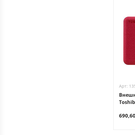
Арт: 13
Внешн
Toshib
HDTCA
690,6