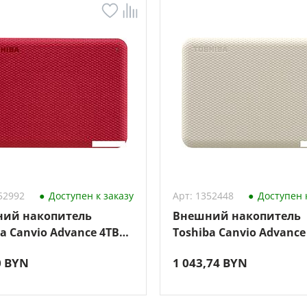
52992
Доступен к заказу
Арт: 1352448
Доступен к
ий накопитель
Внешний накопитель
a Canvio Advance 4TB
Toshiba Canvio Advance
40ER3CA (красный)
HDTCA40EW3CA (бежев
0 BYN
1 043,74 BYN