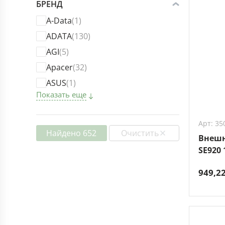
БРЕНД
A-Data
(1)
ADATA
(130)
AGI
(5)
Apacer
(32)
ASUS
(1)
Показать еще
Арт: 35
Найдено 652
Очистить
Внешн
SE920 
949,2