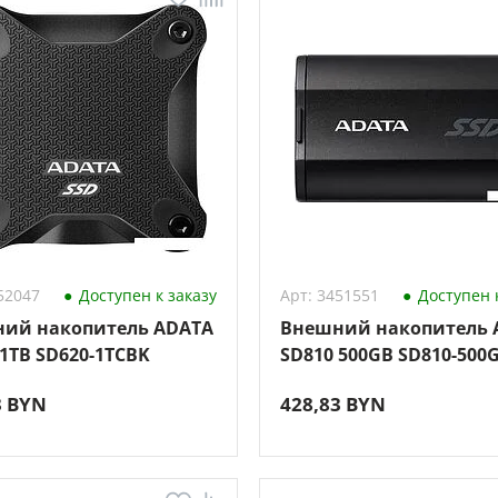
52047
Доступен к заказу
Арт: 3451551
Доступен к
ий накопитель ADATA
Внешний накопитель 
 1TB SD620-1TCBK
SD810 500GB SD810-500
3 BYN
428,83 BYN