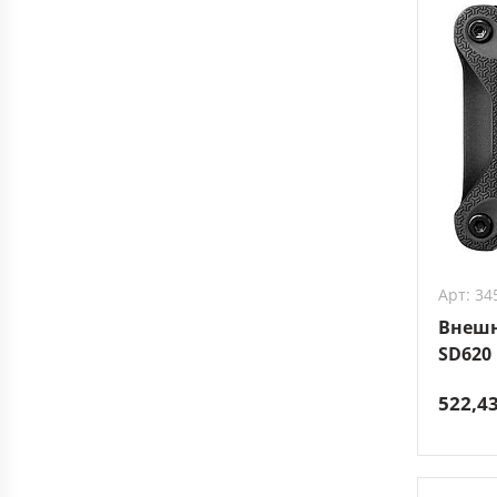
Арт: 34
Внешн
SD620
522,4