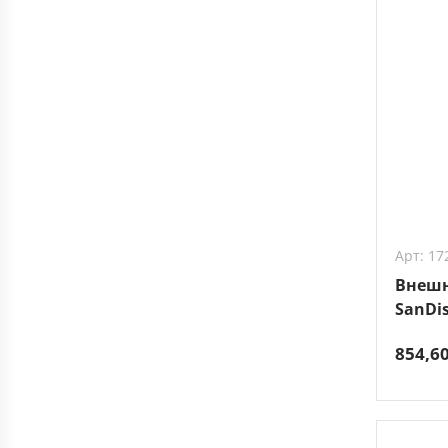
Арт: 17
Внешн
SanDi
2T00-G
854,6