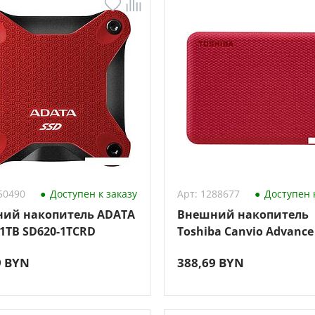
50490
Доступен к заказу
Арт: 1288677
Доступен к
ий накопитель ADATA
Внешний накопитель
 1TB SD620-1TCRD
Toshiba Canvio Advance
HDTCA10ER3AA (красны
9 BYN
388,69 BYN