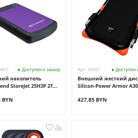
9857
Доступен к заказу
Арт: 59557
Доступен к
ий накопитель
Внешний жесткий дис
end StoreJet 25H3P 2TB
Silicon-Power Armor A30
J25H3P)
Black (SP010TBPHDA30S
6 BYN
427,85 BYN