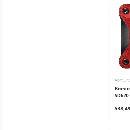
Арт: 34
Внешн
SD620
538,4