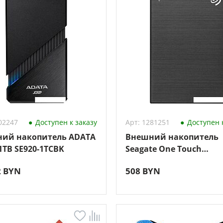
02247
Доступен к заказу
Арт: 1281251
Доступен к
ий накопитель ADATA
Внешний накопитель
1TB SE920-1TCBK
Seagate One Touch
STKB1000400 1TB
2 BYN
508 BYN