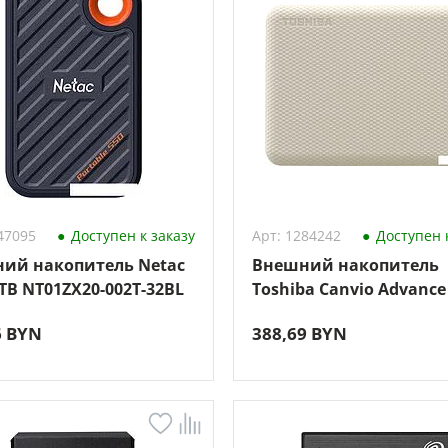
47095
Доступен к заказу
Арт: 1284242
Доступен к
ий накопитель Netac
Внешний накопитель
TB NT01ZX20-002T-32BL
Toshiba Canvio Advance
HDTCA10EW3AA (бежев
6 BYN
388,69 BYN