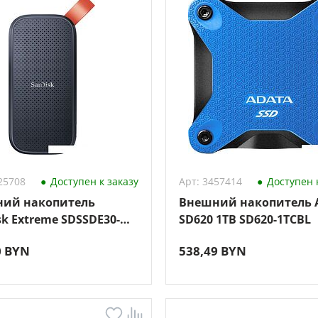
25708
Доступен к заказу
Арт: 3457414
Доступен к
ий накопитель
Внешний накопитель 
sk Extreme SDSSDE30-
SD620 1TB SD620-1TCBL
25 2TB
0 BYN
538,49 BYN