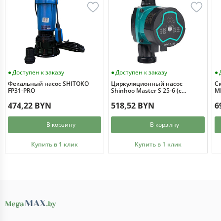
Доступен к заказу
Доступен к заказу
Фекальный насос SHITOKO
Циркуляционный насос
С
FP31-PRO
Shinhoo Master S 25-6 (с
MI
гайками)
474,22 BYN
518,52 BYN
6
В корзину
В корзину
Купить в 1 клик
Купить в 1 клик