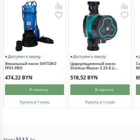
Доступен к заказу
Доступен к заказу
Фекальный насос SHITOKO
Циркуляционный насос
С
FP31-PRO
Shinhoo Master S 25-6 (с
MI
гайками)
474,22 BYN
518,52 BYN
6
В корзину
В корзину
Купить в 1 клик
Купить в 1 клик