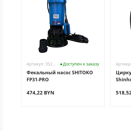
Артикул: 3528533
Доступен к заказу
Фекальный насос SHITOKO
Цирку
FP31-PRO
Shinho
гайка
474,22 BYN
518,5