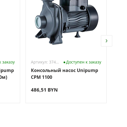
к заказу
Артикул: 3742471
Доступен к заказу
ipump
Консольный насос Unipump
Сам
0м)
CPM 1100
Uni
486,51 BYN
333