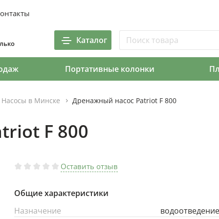
онтакты
Каталог
олько
одаж
Портативные колонки
П
Насосы в Минске
Дренажный насос Patriot F 800
riot F 800
Оставить отзыв
Общие характеристики
Назначение
водоотведени