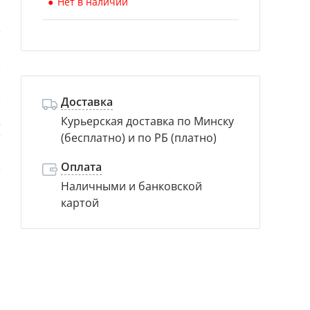
Нет в наличии
й
й
й
Доставка
Курьерская доставка по Минску
т
(бесплатно) и по РБ (платно)
с
Оплата
Наличными и банковской
картой