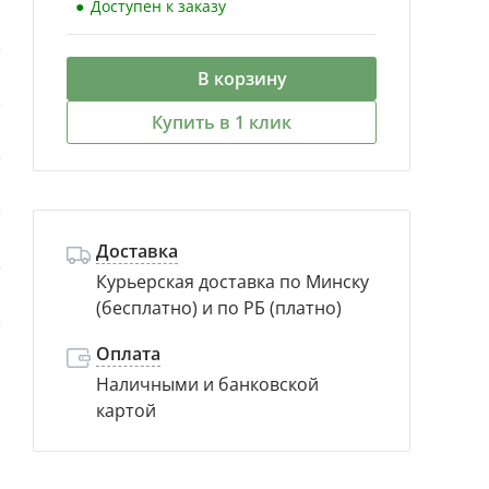
Доступен к заказу
й
В корзину
й
Купить в 1 клик
й
й
Доставка
с
Курьерская доставка по Минску
(бесплатно) и по РБ (платно)
м
Оплата
Наличными и банковской
картой