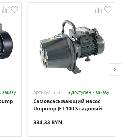
к заказу
Артикул: 3537580
Доступен к заказу
ipump
Самовсасывающий насос
Сад
Unipump JET 100 S садовый
300
334,33 BYN
132