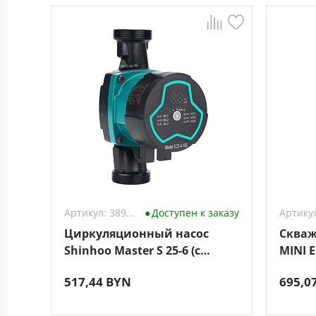
Артикул: 3896412
Доступен к заказу
Циркуляционный насос
Скваж
Shinhoo Master S 25-6 (с
MINI E
гайками)
517,44 BYN
695,0