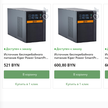
Доступен к заказу
Доступен к заказу
Источник бесперебойного
Источник бесперебойного
И
питания Kiper Power SmartPro
питания Kiper Power SmartPro
пи
1000 Gen1 (1000VA/800W)
1500 Gen1 (1500VA/1200W)
2
521 BYN
600,80 BYN
6
В корзину
В корзину
Купить в 1 клик
Купить в 1 клик