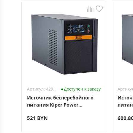
Артикул: 4298538
Доступен к заказу
Источник бесперебойного
Источ
питания Kiper Power
питан
SmartPro 1000 Gen1
Smart
521 BYN
600,8
(1000VA/800W)
(1500