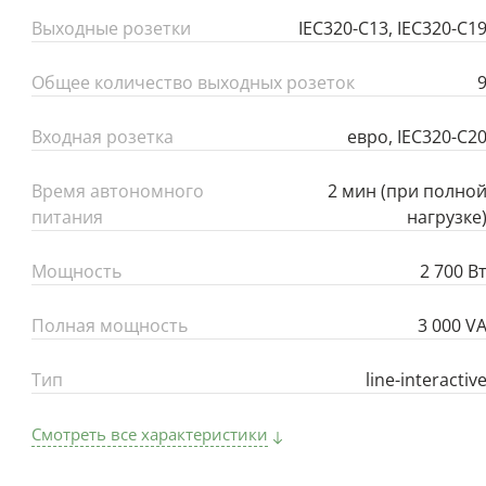
Выходные розетки
IEC320-C13, IEC320-C1
Общее количество выходных розеток
Входная розетка
евро, IEC320-C2
Время автономного
2 мин (при полно
питания
нагрузке
Мощность
2 700 В
Полная мощность
3 000 V
Тип
line-interactiv
Смотреть все характеристики