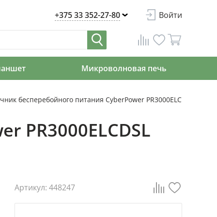
+375 33 352-27-80
Войти
ланшет
Микроволновая печь
чник бесперебойного питания CyberPower PR3000ELCDSL 3000V
wer PR3000ELCDSL
Артикул: 448247