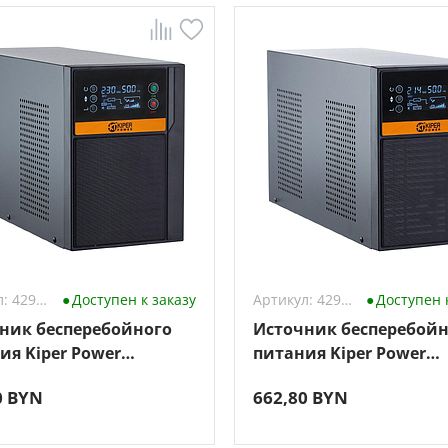
Артикул: 4298398
Доступен к заказу
Артикул: 4294645
Доступен 
ник бесперебойного
Источник бесперебойн
ия Kiper Power
питания Kiper Power
Pro 1500 Gen1
SmartPro 2000 Gen1
0 BYN
662,80 BYN
VA/1200W)
(2000VA/1600W)