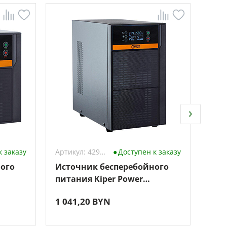
к заказу
Артикул: 4294016
Доступен к заказу
ого
Источник бесперебойного
Ист
питания Kiper Power
пит
SmartPro 3000 Gen1
Sma
1 041,20 BYN
1 2
(3000VA/2400W)
(30