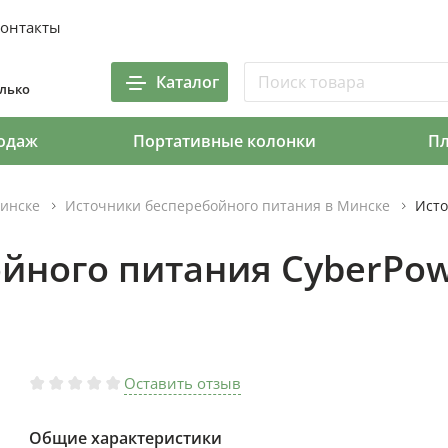
онтакты
Каталог
олько
одаж
Портативные колонки
П
инске
Источники бесперебойного питания в Минске
Исто
йного питания CyberPo
Оставить отзыв
Общие характеристики