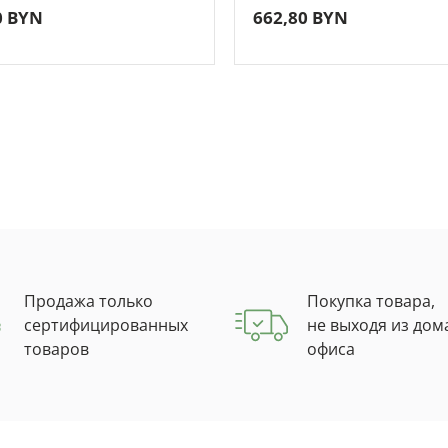
0 BYN
662,80 BYN
VA/1200W)
(2000VA/1600W)
Продажа только
Покупка товара,
сертифицированных
не выходя из дом
товаров
офиса