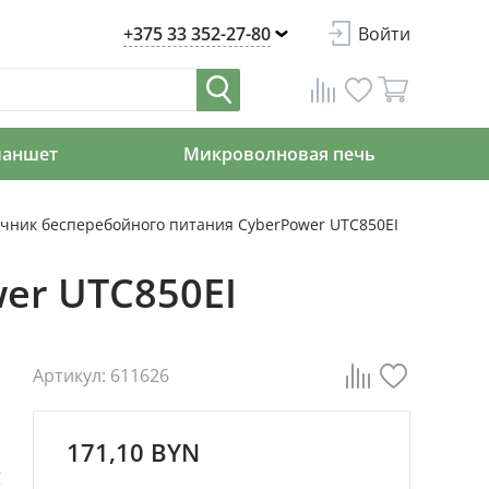
+375 33 352-27-80
Войти
ланшет
Микроволновая печь
чник бесперебойного питания CyberPower UTC850EI
er UTC850EI
Артикул: 611626
171,10 BYN
3