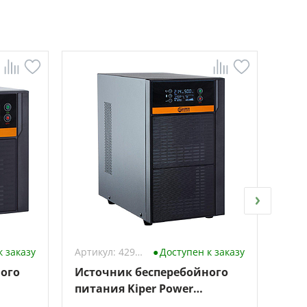
к заказу
Артикул: 4294016
Доступен к заказу
ого
Источник бесперебойного
Ист
питания Kiper Power
пит
SmartPro 3000 Gen1
Sma