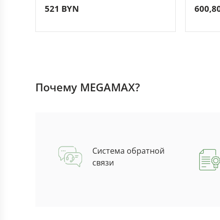
521 BYN
600,8
(1000VA/800W)
(1500
Почему MEGAMAX?
Система обратной
связи