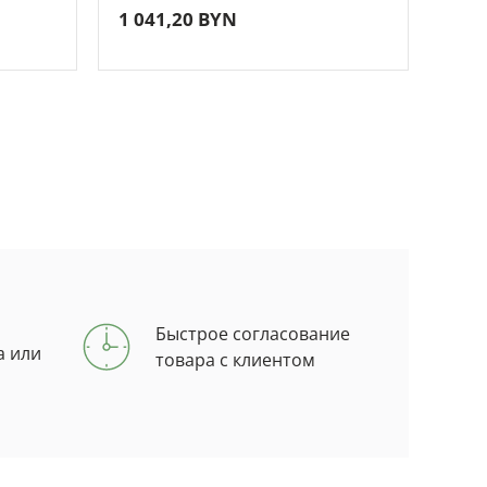
1 041,20 BYN
1 2
(3000VA/2400W)
(30
Быстрое согласование
а или
товара с клиентом