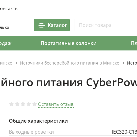
онтакты
Каталог
олько
одаж
Портативные колонки
П
инске
Источники бесперебойного питания в Минске
Исто
йного питания CyberPow
Оставить отзыв
Общие характеристики
Выходные розетки
IEC320-C1