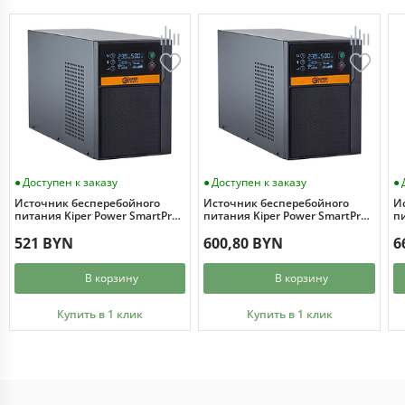
Доступен к заказу
Доступен к заказу
Источник бесперебойного
Источник бесперебойного
И
питания Kiper Power SmartPro
питания Kiper Power SmartPro
пи
1000 Gen1 (1000VA/800W)
1500 Gen1 (1500VA/1200W)
2
521 BYN
600,80 BYN
6
В корзину
В корзину
Купить в 1 клик
Купить в 1 клик