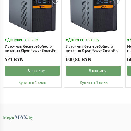
Доступен к заказу
Доступен к заказу
Источник бесперебойного
Источник бесперебойного
И
питания Kiper Power SmartPro
питания Kiper Power SmartPro
пи
1000 Gen1 (1000VA/800W)
1500 Gen1 (1500VA/1200W)
2
521 BYN
600,80 BYN
6
В корзину
В корзину
Купить в 1 клик
Купить в 1 клик