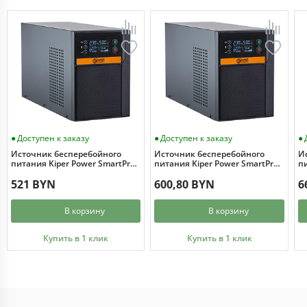
Доступен к заказу
Доступен к заказу
Источник бесперебойного
Источник бесперебойного
И
питания Kiper Power SmartPro
питания Kiper Power SmartPro
пи
1000 Gen1 (1000VA/800W)
1500 Gen1 (1500VA/1200W)
2
521 BYN
600,80 BYN
6
В корзину
В корзину
Купить в 1 клик
Купить в 1 клик