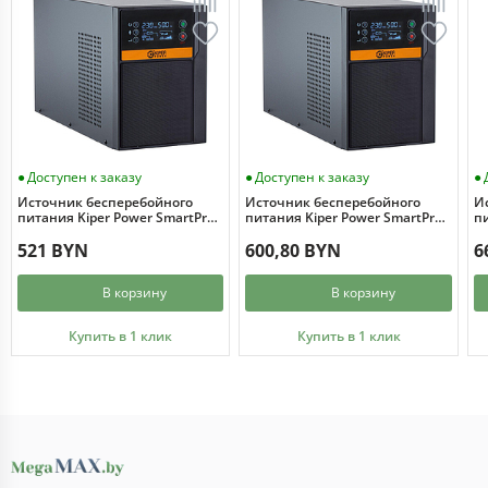
Доступен к заказу
Доступен к заказу
Источник бесперебойного
Источник бесперебойного
И
питания Kiper Power SmartPro
питания Kiper Power SmartPro
пи
1000 Gen1 (1000VA/800W)
1500 Gen1 (1500VA/1200W)
2
521 BYN
600,80 BYN
6
В корзину
В корзину
Купить в 1 клик
Купить в 1 клик