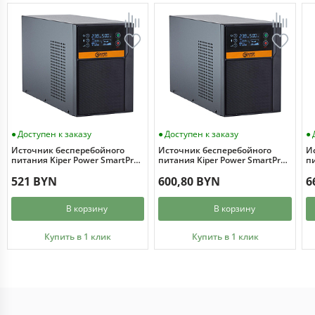
Доступен к заказу
Доступен к заказу
Источник бесперебойного
Источник бесперебойного
И
питания Kiper Power SmartPro
питания Kiper Power SmartPro
пи
1000 Gen1 (1000VA/800W)
1500 Gen1 (1500VA/1200W)
2
521 BYN
600,80 BYN
6
В корзину
В корзину
Купить в 1 клик
Купить в 1 клик