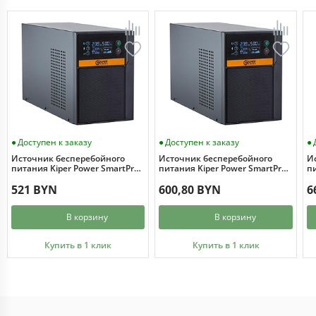
Доступен к заказу
Доступен к заказу
Источник бесперебойного
Источник бесперебойного
И
питания Kiper Power SmartPro
питания Kiper Power SmartPro
пи
1000 Gen1 (1000VA/800W)
1500 Gen1 (1500VA/1200W)
2
521 BYN
600,80 BYN
6
В корзину
В корзину
Купить в 1 клик
Купить в 1 клик