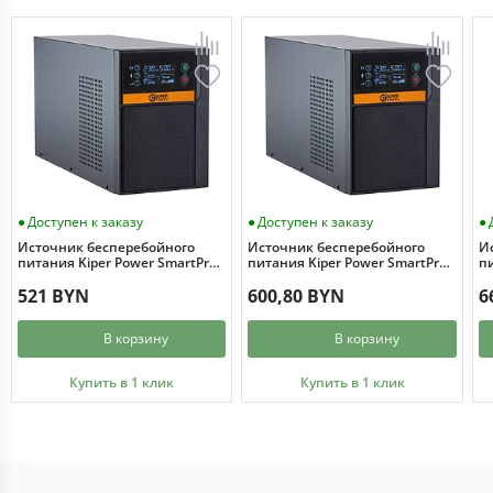
Доступен к заказу
Доступен к заказу
Источник бесперебойного
Источник бесперебойного
И
питания Kiper Power SmartPro
питания Kiper Power SmartPro
пи
1000 Gen1 (1000VA/800W)
1500 Gen1 (1500VA/1200W)
2
521 BYN
600,80 BYN
6
В корзину
В корзину
Купить в 1 клик
Купить в 1 клик