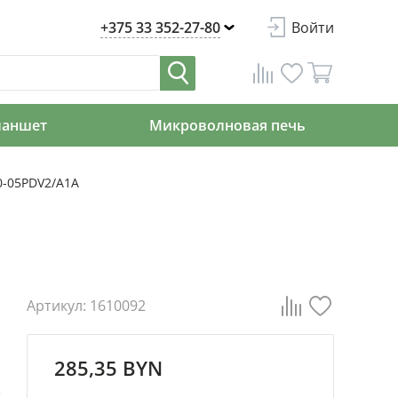
+375 33 352-27-80
Войти
ланшет
Микроволновая печь
0-05PDV2/A1A
Артикул: 1610092
285,35 BYN
я