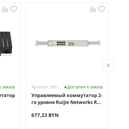
к заказу
Артикул: 3959728
Доступен к заказу
утатор
Управляемый коммутатор 2-
Неу
го уровня Ruijie Networks RG-
Cud
NBS3100-8GT2SFP-P-V2
677,23 BYN
48,