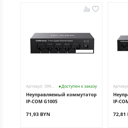
Артикул: 3994078
Доступен к заказу
Неуправляемый коммутатор
Неупр
IP-COM G1005
IP-CO
71,93 BYN
72,81