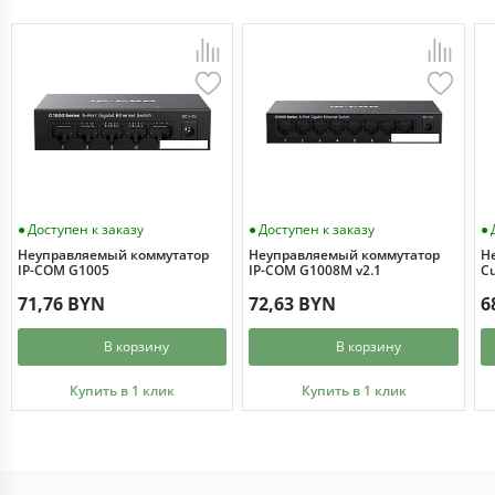
Доступен к заказу
Доступен к заказу
Неуправляемый коммутатор
Неуправляемый коммутатор
Н
IP-COM G1005
IP-COM G1008M v2.1
Cu
71,76 BYN
72,63 BYN
6
В корзину
В корзину
Купить в 1 клик
Купить в 1 клик