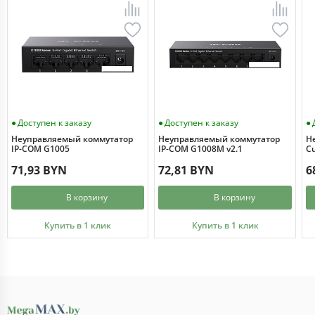
Доступен к заказу
Доступен к заказу
Неуправляемый коммутатор
Неуправляемый коммутатор
Н
IP-COM G1005
IP-COM G1008M v2.1
Cu
71,93 BYN
72,81 BYN
6
В корзину
В корзину
Купить в 1 клик
Купить в 1 клик