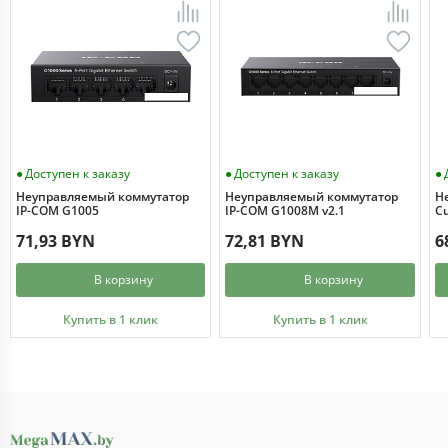
Доступен к заказу
Доступен к заказу
Неуправляемый коммутатор
Неуправляемый коммутатор
Н
IP-COM G1005
IP-COM G1008M v2.1
Cu
71,93 BYN
72,81 BYN
6
В корзину
В корзину
Купить в 1 клик
Купить в 1 клик