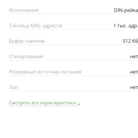
Исполнение
DIN-рейк
Таблица MAC-адресов
1 тыс. адр
Буфер пакетов
512 К
Стекирование
не
Резервный источник питания
не
3az)
не
Смотреть все характеристики