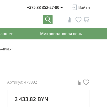
+375 33 352-27-80
Войти
ланшет
Микроволновая печь
-4PoE-T
Артикул: 479992
2 433,82 BYN
й