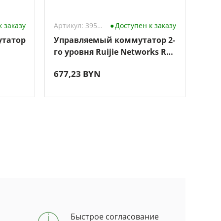
к заказу
Артикул: 3959728
Доступен к заказу
утатор
Управляемый коммутатор 2-
Неу
го уровня Ruijie Networks RG-
Cud
NBS3100-8GT2SFP-P-V2
677,23 BYN
48,
Быстрое согласование