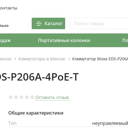
онтакты
Каталог
олько
одаж
Портативные колонки
П
инске
Коммутаторы в Минске
Коммутатор Moxa EDS-P206A
S-P206A-4PoE-T
Оставить отзыв
Общие характеристики
Тип
неуправляемы