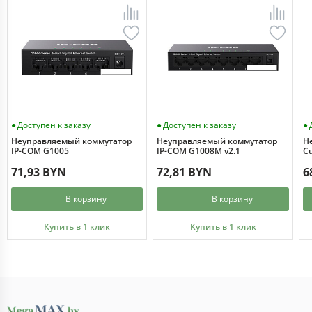
Доступен к заказу
Доступен к заказу
Неуправляемый коммутатор
Неуправляемый коммутатор
Н
IP-COM G1005
IP-COM G1008M v2.1
Cu
71,93 BYN
72,81 BYN
6
В корзину
В корзину
Купить в 1 клик
Купить в 1 клик