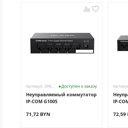
Артикул: 3994078
Доступен к заказу
Неуправляемый коммутатор
Неупр
IP-COM G1005
IP-CO
71,72 BYN
72,59