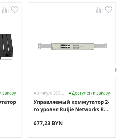
к заказу
Артикул: 3959728
Доступен к заказу
утатор
Управляемый коммутатор 2-
Неу
го уровня Ruijie Networks RG-
Cud
NBS3100-8GT2SFP-P-V2
677,23 BYN
48,