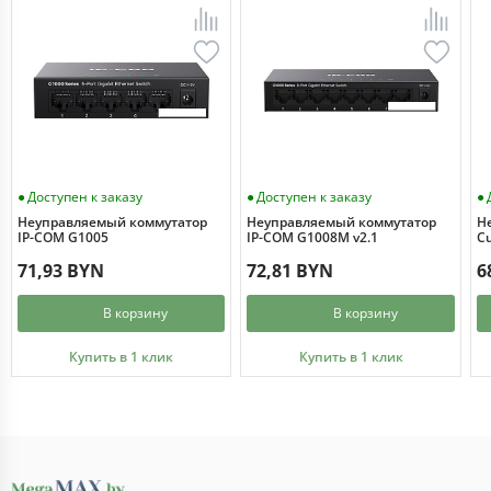
Доступен к заказу
Доступен к заказу
Неуправляемый коммутатор
Неуправляемый коммутатор
Н
IP-COM G1005
IP-COM G1008M v2.1
Cu
71,93 BYN
72,81 BYN
6
В корзину
В корзину
Купить в 1 клик
Купить в 1 клик