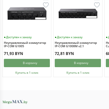
Доступен к заказу
Доступен к заказу
Неуправляемый коммутатор
Неуправляемый коммутатор
Н
IP-COM G1005
IP-COM G1008M v2.1
Cu
71,93 BYN
72,81 BYN
6
В корзину
В корзину
Купить в 1 клик
Купить в 1 клик