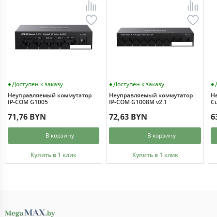
Доступен к заказу
Доступен к заказу
Неуправляемый коммутатор
Неуправляемый коммутатор
Н
IP-COM G1005
IP-COM G1008M v2.1
Cu
71,76 BYN
72,63 BYN
6
В корзину
В корзину
Купить в 1 клик
Купить в 1 клик