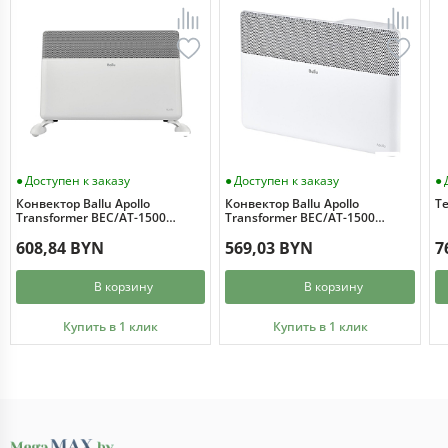
Доступен к заказу
Доступен к заказу
Конвектор Ballu Apollo
Конвектор Ballu Apollo
Те
Transformer BEC/AT-1500
Transformer BEC/AT-1500
(инверторное управление, с
(инверторное управление)
шасси)
608,84 BYN
569,03 BYN
7
В корзину
В корзину
Купить в 1 клик
Купить в 1 клик