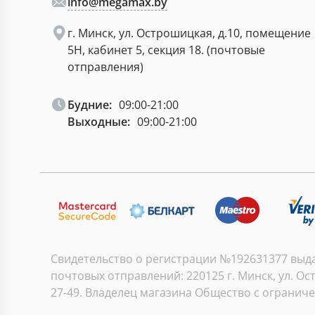
info@megamax.by
г. Минск, ул. Острошицкая, д.10, помещение
5Н, кабинет 5, секция 18. (почтовые
отправления)
Будние:
09:00-21:00
Выходные:
09:00-21:00
Свидетельство о регистрации №192631377 выдан
почтовых отправлений: 220125 г. Минск, ул. Ост
27-49. Владелец магазина Общество с огранич