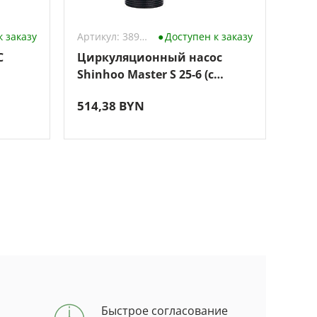
к заказу
Артикул: 3896412
Доступен к заказу
C
Циркуляционный насос
Сад
Shinhoo Master S 25-6 (с
300
гайками)
514,38 BYN
132
Быстрое согласование