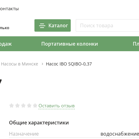
онтакты
Каталог
олько
одаж
Портативные колонки
П
Насосы в Минске
Насос IBO SQIBO-0,37
7
Оставить отзыв
Общие характеристики
Назначение
водоснабжени