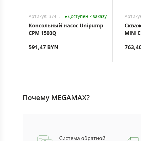
Артикул: 3743323
Доступен к заказу
Консольный насос Unipump
Скваж
CPM 1500Q
MINI E
591,47 BYN
763,4
Почему MEGAMAX?
Система обратной