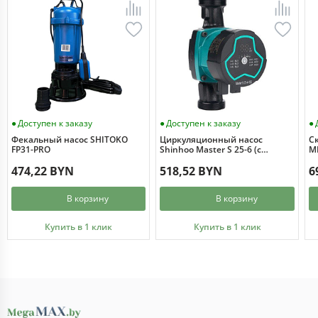
Доступен к заказу
Доступен к заказу
Фекальный насос SHITOKO
Циркуляционный насос
С
FP31-PRO
Shinhoo Master S 25-6 (с
MI
гайками)
474,22 BYN
518,52 BYN
6
В корзину
В корзину
Купить в 1 клик
Купить в 1 клик