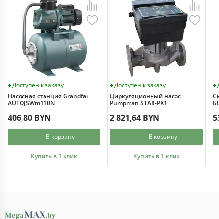
Доступен к заказу
Доступен к заказу
Насосная станция Grandfar
Циркуляционный насос
С
AUTOJSWm110N
Pumpman STAR-PX1
БЦ
406,80 BYN
2 821,64 BYN
5
В корзину
В корзину
Купить в 1 клик
Купить в 1 клик