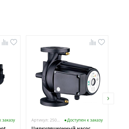
к заказу
Артикул: 2500237
Доступен к заказу
ot
Циркуляционный насос
Насо