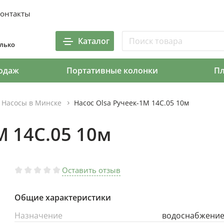
онтакты
Каталог
олько
одаж
Портативные колонки
П
Насосы в Минске
Насос Olsa Ручеек-1М 14С.05 10м
М 14С.05 10м
Оставить отзыв
Общие характеристики
Назначение
водоснабжени