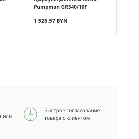
Pumpman GRS40/10F
200
1 526,57 BYN
924
Быстрое согласование
а или
товара с клиентом