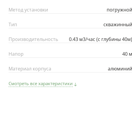
Метод установки
погружно
Тип
скважинны
Производительность
0.43 м3/час (с глубины 40м
Напор
40 
Материал корпуса
алюмини
Смотреть все характеристики