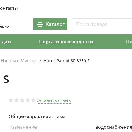
онтакты
Каталог
олько
одаж
Портативные колонки
П
Насосы в Минске
Насос Patriot SP 3250 S
 S
Оставить отзыв
Общие характеристики
Назначение
водоснабжени