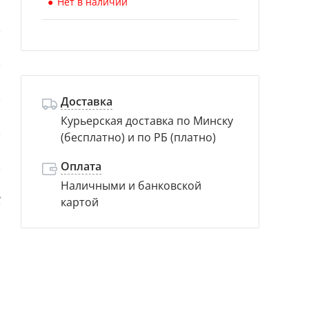
Нет в наличии
й
й
й
Доставка
Курьерская доставка по Минску
с
(бесплатно) и по РБ (платно)
м
Оплата
Наличными и банковской
ь
картой