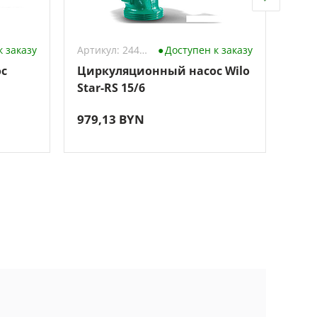
к заказу
Артикул: 2440416
Доступен к заказу
с
Циркуляционный насос Wilo
Скв
Star-RS 15/6
TWP
979,13 BYN
649