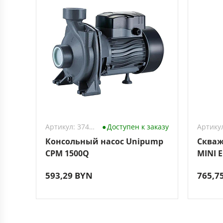
Артикул: 3743323
Доступен к заказу
Консольный насос Unipump
Скваж
CPM 1500Q
MINI E
593,29 BYN
765,7