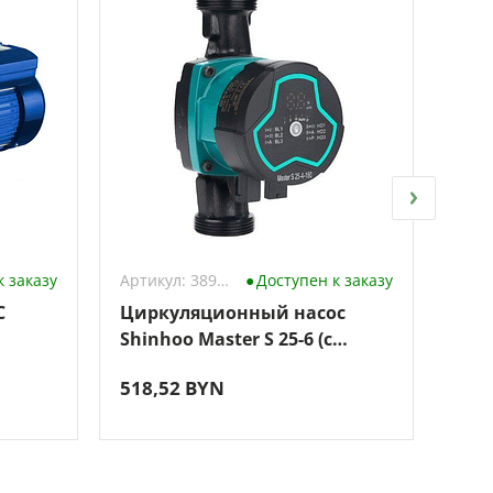
к заказу
Артикул: 3896412
Доступен к заказу
C
Циркуляционный насос
Скв
Shinhoo Master S 25-6 (с
MINI
гайками)
518,52 BYN
695