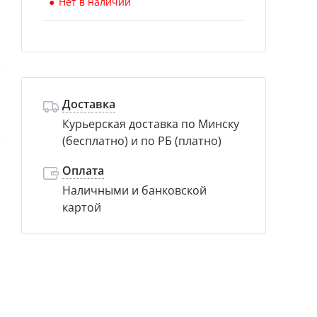
Нет в наличии
й
я
й
Доставка
Курьерская доставка по Минску
с
(бесплатно) и по РБ (платно)
м
Оплата
Наличными и банковской
р
картой