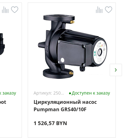
к заказу
Артикул: 2500237
Доступен к заказу
ot
Циркуляционный насос
Цир
Pumpman GRS40/10F
Wel
1 526,57 BYN
994