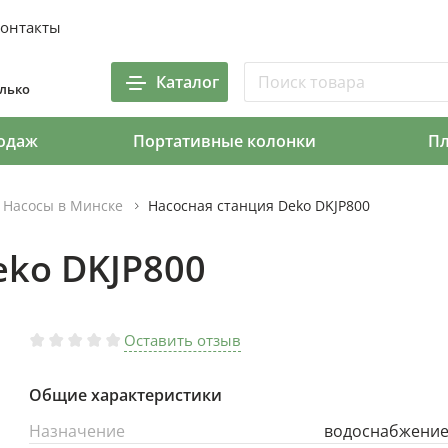
онтакты
Каталог
олько
одаж
Портативные колонки
П
Насосы в Минске
Насосная станция Deko DKJP800
eko DKJP800
Оставить отзыв
Общие характеристики
Назначение
водоснабжени