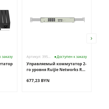
к заказу
Артикул: 3959728
Доступен к заказу
утатор
Управляемый коммутатор 2-
Неу
го уровня Ruijie Networks RG-
Cud
NBS3100-8GT2SFP-P-V2
677,23 BYN
48,