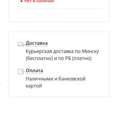
Нет в наличии
й
с
s
Доставка
Курьерская доставка по Минску
.
(бесплатно) и по РБ (платно)
а
Оплата
Наличными и банковской
в
картой