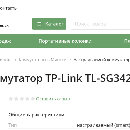
онтакты
Каталог
олько
одаж
Портативные колонки
П
инске
Коммутаторы в Минске
Настраиваемый коммутатор
утатор TP-Link TL-SG3
Оставить отзыв
Общие характеристики
Тип
настраиваемый (smart