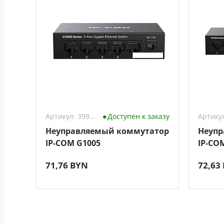
Артикул: 3994078
Доступен к заказу
Неуправляемый коммутатор
Неупр
IP-COM G1005
IP-CO
71,76 BYN
72,63