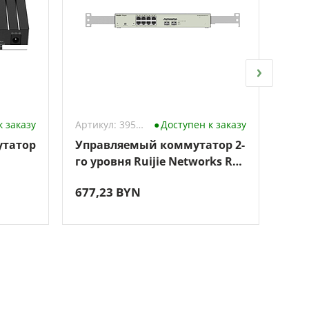
к заказу
Артикул: 3959728
Доступен к заказу
утатор
Управляемый коммутатор 2-
Неу
го уровня Ruijie Networks RG-
Cud
NBS3100-8GT2SFP-P-V2
677,23 BYN
48,