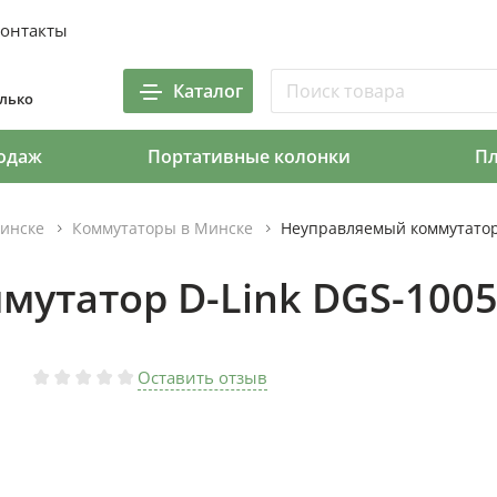
онтакты
Каталог
олько
одаж
Портативные колонки
П
инске
Коммутаторы в Минске
Неуправляемый коммутатор
утатор D-Link DGS-100
Оставить отзыв