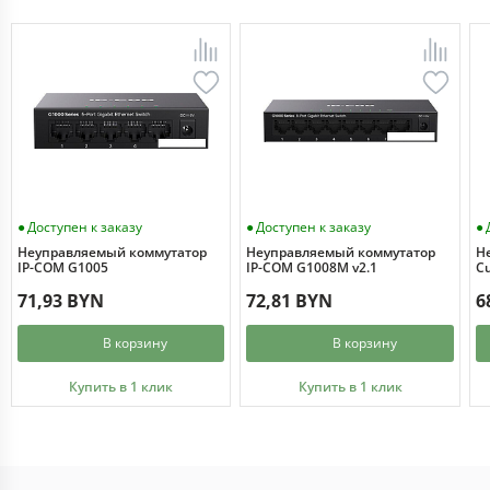
Доступен к заказу
Доступен к заказу
Неуправляемый коммутатор
Неуправляемый коммутатор
Н
IP-COM G1005
IP-COM G1008M v2.1
Cu
71,93 BYN
72,81 BYN
6
В корзину
В корзину
Купить в 1 клик
Купить в 1 клик