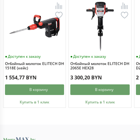
Доступен к заказу
Доступен к заказу
Отбойный молоток ELITECH DH
Отбойный молоток ELITECH DH
О
1518E (кейс)
2065E HEX28
D
1 554,77 BYN
3 300,20 BYN
2
В корзину
В корзину
Купить в 1 клик
Купить в 1 клик