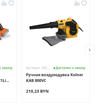
к заказу
Артикул: 3926859
Доступен к заказу
Ручная воздуходувка Kolner
Руч
1Li
KAB 800VC
WX0
210,23 BYN
340