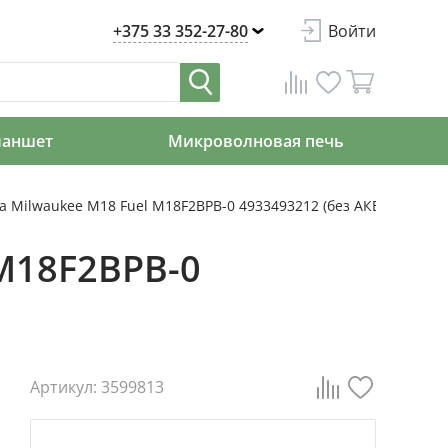
+375 33 352-27-80
Войти
ланшет
Микроволновая печь
а Milwaukee M18 Fuel M18F2BPB-0 4933493212 (без АКБ)
 M18F2BPB-0
Артикул: 3599813