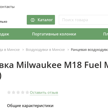
онтакты
Каталог
олько
одаж
Портативные колонки
П
ода в Минске
Воздуходувки в Минске
Ранцевая воздуходувк
вка Milwaukee M18 Fuel
)
Оставить отзыв
Общие характеристики