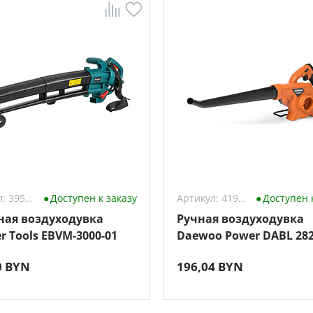
Артикул: 3954642
Доступен к заказу
Артикул: 4199878
Доступен 
ная воздуходувка
Ручная воздуходувка
r Tools EBVM-3000-01
Daewoo Power DABL 282
(без АКБ)
0 BYN
196,04 BYN