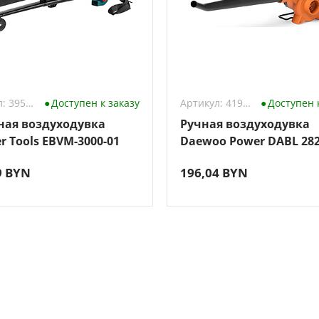
Артикул: 3954642
Доступен к заказу
Артикул: 4199878
Доступен 
ная воздуходувка
Ручная воздуходувка
r Tools EBVM-3000-01
Daewoo Power DABL 282
(без АКБ)
9 BYN
196,04 BYN