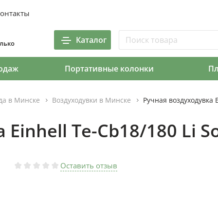
онтакты
Каталог
олько
одаж
Портативные колонки
П
ода в Минске
Воздуходувки в Минске
Ручная воздуходувка Ei
Einhell Te-Cb18/180 Li So
Оставить отзыв