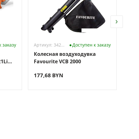
к заказу
Артикул: 3428736
Доступен к заказу
Колесная воздуходувка
Руч
1Li
Favourite VCB 2000
KAB
177,68 BYN
209