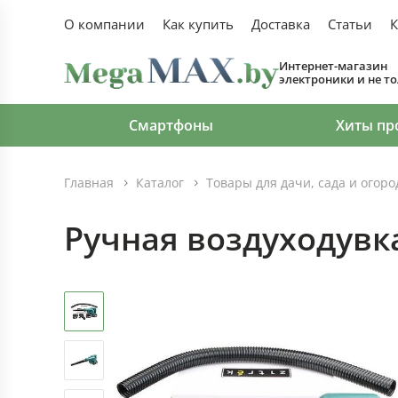
О компании
Как купить
Доставка
Статьи
К
Интернет-магазин
электроники и не т
Смартфоны
Хиты пр
Главная
Каталог
Товары для дачи, сада и огор
Ручная воздуходувка 