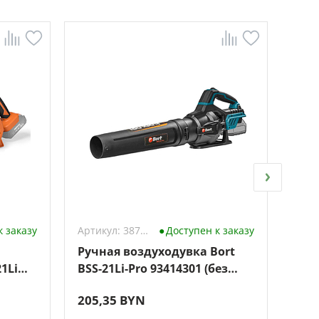
к заказу
Артикул: 3879584
Доступен к заказу
Ручная воздуходувка Bort
Кол
1Li
BSS-21Li-Pro 93414301 (без
Favo
АКБ)
205,35 BYN
177