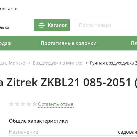
онтакты
Каталог
олько
одаж
Портативные колонки
П
ода в Минске
Воздуходувки в Минске
Ручная воздуходувка Z
Zitrek ZKBL21 085-2051 (
Оставить отзыв
Общие характеристики
Назначение
садова