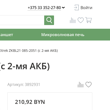
+375 33 352-27-80
Войти
ланшет
Микроволновая печь
itrek ZKBL21 085-2051 (с 2-мя АКБ)
с 2-мя АКБ)
Артикул: 3892931
210,92 BYN
я