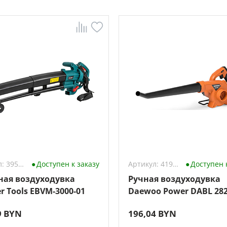
Артикул: 3954642
Доступен к заказу
Артикул: 4199878
Доступен 
ная воздуходувка
Ручная воздуходувка
r Tools EBVM-3000-01
Daewoo Power DABL 282
(без АКБ)
9 BYN
196,04 BYN