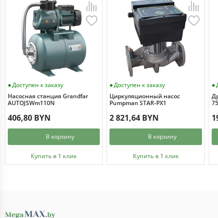
Доступен к заказу
Доступен к заказу
Насосная станция Grandfar
Циркуляционный насос
Д
AUTOJSWm110N
Pumpman STAR-PX1
7
406,80 BYN
2 821,64 BYN
1
В корзину
В корзину
Купить в 1 клик
Купить в 1 клик